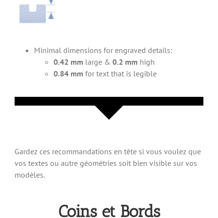
Minimal dimensions for engraved details:
0.42 mm
large &
0.2 mm
high
0.84 mm
for text that is legible
Gardez ces recommandations en tête si vous voulez que
vos textes ou autre géométries soit bien visible sur vos
modèles.
Coins et Bords